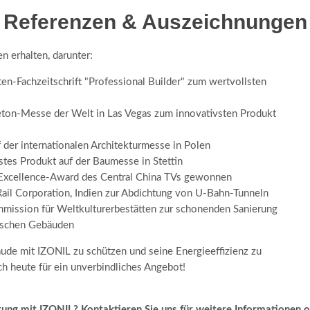
Referenzen & Auszeichnungen
 erhalten, darunter:
en-Fachzeitschrift "Professional Builder" zum wertvollsten
eton-Messe der Welt in Las Vegas zum innovativsten Produkt
der internationalen Architekturmesse in Polen
tes Produkt auf der Baumesse in Stettin
n Excellence-Award des Central China TVs gewonnen
ail Corporation, Indien zur Abdichtung von U-Bahn-Tunneln
ssion für Weltkulturerbestätten zur schonenden Sanierung
rischen Gebäuden
äude mit IZONIL zu schützen und seine Energieeffizienz zu
ch heute für ein unverbindliches Angebot!
tung mit IZONIL? Kontaktieren Sie uns für weitere Informationen o