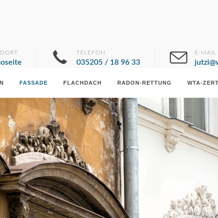
NDORT
TELEFON
E-MAIL
oseite
035205 / 18 96 33
jutzi@
N
FASSADE
FLACHDACH
RADON-RETTUNG
WTA-ZERT