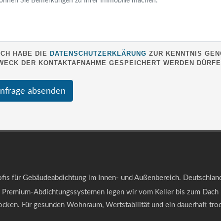
ICH HABE DIE
DATENSCHUTZERKLÄRUNG
ZUR KENNTNIS GEN
WECK DER KONTAKTAFNAHME GESPEICHERT WERDEN DÜRFE
nfrage absenden
ofis für Gebäudeabdichtung im Innen- und Außenbereich. Deutschlan
 Premium-Abdichtungssystemen legen wir vom Keller bis zum Dach 
ocken. Für gesunden Wohnraum, Wertstabilität und ein dauerhaft tro