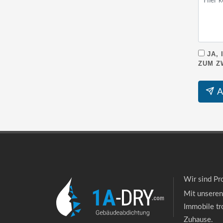
JA, 
ZUM Z
A
Wir sind Pr
Mit unseren
Immobile tr
Zuhause.